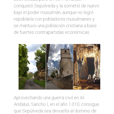
conquistó Sepúlveda y la sometió de nuevo
bajo el poder musulmán, aunque no logró
repoblarla con pobladores musulmanes y
se mantuvo una población cristiana a base
de fuertes contrapartidas económicas.
Aprovechando una guerra civil en Al-
Andalus, Sancho I, en el año 1.010, consigue
que Sepúlveda sea devuelta al dominio de