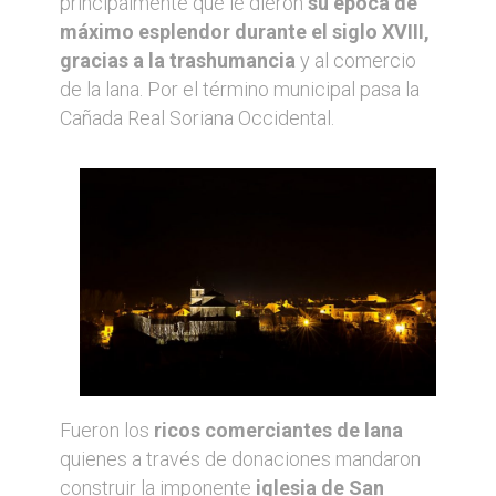
principalmente que le dieron
su época de
máximo esplendor durante el siglo XVIII,
gracias a la trashumancia
y al comercio
de la lana. Por el término municipal pasa la
Cañada Real Soriana Occidental.
Fueron los
ricos comerciantes de lana
quienes a través de donaciones mandaron
construir la imponente
iglesia de San